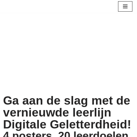
Ga
naar
de
inhoud
Ga aan de slag met de
vernieuwde leerlijn
Digitale Geletterdheid!
4 posters. 20 leerdoelen